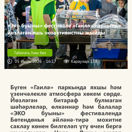
«Эко буыны» фестивале «Гаилә» паркында
йөзләгән яшь экоактивистны җыйды
Табигать һәм без
05 Июнь 2026 - 16:17
Караулар: 118
Бүген «Гаилә» паркында яхшы һәм
үзенчәлекле атмосфера хөкем сөрде.
Йөзләгән битараф булмаган
шәһәрлеләр, өлкәннәр һәм балалар
«ЭКО буыны» фестивалендә
Бөтендөнья әйләнә-тирә мохитне
саклау көнен билгеләп үтү өчен бергә