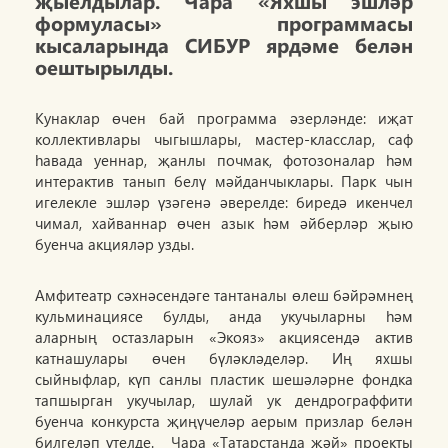
җыелдылар. Чара «Яхшы эшләр
формуласы» программасы
кысаларында СИБУР ярдәме белән
оештырылды.
Кунаклар өчен бай программа әзерләнде: иҗат
коллективлары чыгышлары, мастер-класслар, саф
һавада уеннар, җанлы почмак, фотозоналар һәм
интерактив танып белү мәйданчыклары. Парк чын
игелекле эшләр үзәгенә әверелде: биредә икенчел
чимал, хайваннар өчен азык һәм әйберләр җыю
буенча акцияләр узды.
Амфитеатр сәхнәсендәге тантаналы өлеш бәйрәмнең
кульминациясе булды, анда укучыларны һәм
аларның остазларын «Экояз» акциясендә актив
катнашулары өчен бүләкләделәр. Иң яхшы
сыйныфлар, күп санлы пластик шешәләрне фондка
тапшырган укучылар, шулай ук дендрограффити
буенча конкурста җиңүчеләр аерым призлар белән
билгеләп үтелде. Чара «Татарстанда җәй» проекты