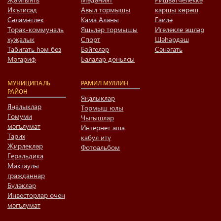
Икътисад
Авыл тормышы
каршы көрәш
Сәламәтлек
Кама Аланы
Гаилә
Торак-коммуналь
Яшьләр тормышы
Игелекле эшләр
хуҗалык
Спорт
Шәһәрдәш
Табигать һәм без
Бәйгеләр
Сәнәгать
Мәгариф
Балалар дөньясы
МУНИЦИПАЛЬ
РАМИЛ МУЛЛИН
РАЙОН
Яңалыклар
Яңалыклар
Тормыш юлы
Гомуми
Чыгышлар
мәгълүмат
Интернет аша
Тарих
кабул итү
Җирлекләр
Фотоальбом
Геральдика
Мактаулы
гражданнар
Бүләкләр
Инвесторлар өчен
мәгълүмат