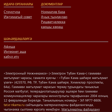
ИДАРӘ ОРГАННАРЫ
ДОКУМЕНТЛАР
Структура
Норматив база
Иҗтимагый совет
Ачык тыңлаулар
Ришвәтчелеккә
каршы көрәш
ШӘҺӘРДӘШЛӘРГӘ
Афиша
Интернет аша
кабул итү
«Электронный Нижнекамск» («Электрон Түбән Кама») гаммәви
мәгълүмат чарасы, гамәлгә куючы - «Түбән Кама шәһәре мәгълүмат
үзәге» (423570, РФ, ТР, Түбән Кама шәһәре, Химиклар проспекты,
64а). Гаммәви мәгълүмат чарасын теркәү турындагы таныклык
Россия матбугат, телерадиотапшырулар эшләре һәм гаммәви
коммуникацияләр чаралары министрлыгы тарафыннан 2004 елның
12 февралендә бирелде. Таныклыкның номеры - ЭЛ №77-8606.
tat.e-nkama.ru
сайтындагы материалларны файдаланганда,
чыганакка сылтама күрсәтү мәҗбүри.
Мәгълүматны файдалану