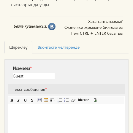
кысаларында узды.
Хата таптыгызмы?
Безгә кушылыгыз:
Сүзне яки җөмләне билгеләгез
һәм CTRL + ENTER басыгыз
Шәрехләү
Вконтакте челтәрендә
Исемегез
*
Текст сообщения
*