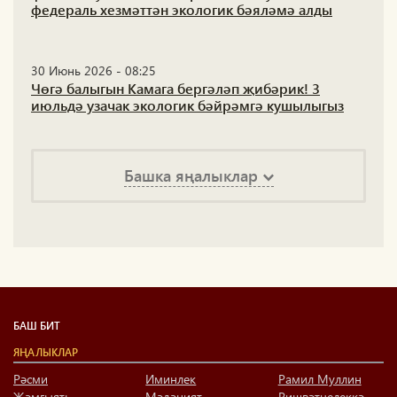
федераль хезмәттән экологик бәяләмә алды
30 Июнь 2026 - 08:25
Чөгә балыгын Камага бергәләп җибәрик! 3
июльдә узачак экологик бәйрәмгә кушылыгыз
Башка яңалыклар
БАШ БИТ
ЯҢАЛЫКЛАР
Рәсми
Иминлек
Рамил Муллин
Җәмгыять
Мәдәният
Ришвәтчелеккә