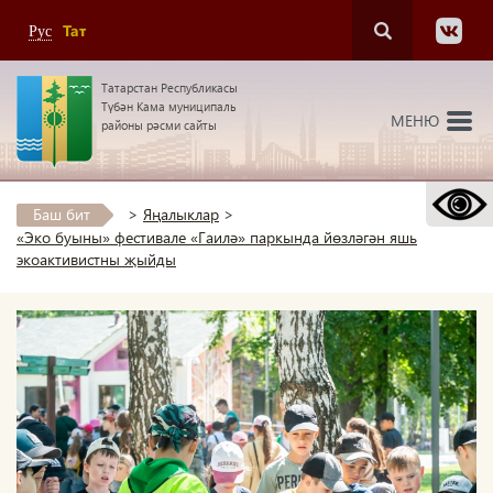
Тат
Рус
Татарстан Республикасы
Түбән Кама муниципаль
МЕНЮ
районы рәсми сайты
Баш бит
>
Яңалыклар
>
«Эко буыны» фестивале «Гаилә» паркында йөзләгән яшь
экоактивистны җыйды