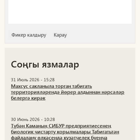
Соңгы язмалар
31 Июль 2026 - 15:28
Махсус сакланыла торган табигать
территорияләрендә йөрер алдыннан нәрсәләр
белергә кирәк
30 Июнь 2026 - 10:28
Түбән Каманың СИБУР предприятиесенең
биологик чистарту корылмалары Табигатьтән
файдалану өлкәсендә күзәтчелек буенча