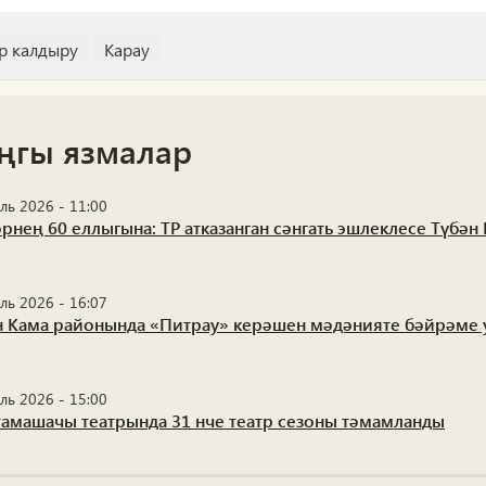
ңгы язмалар
ль 2026 - 11:00
нең 60 еллыгына: ТР атказанган сәнгать эшлеклесе Түбән
ль 2026 - 16:07
н Кама районында «Питрау» керәшен мәдәнияте бәйрәме 
ль 2026 - 15:00
тамашачы театрында 31 нче театр сезоны тәмамланды