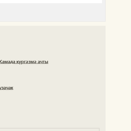
 Камада күргәзмә ачты
узачак