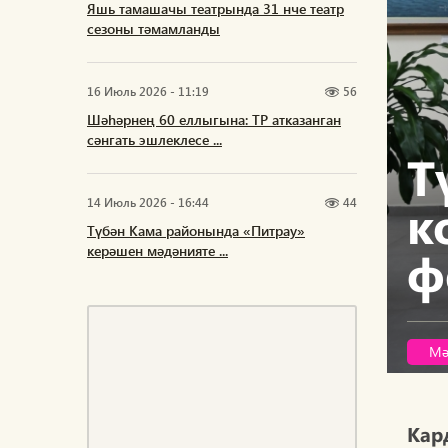
Яшь тамашачы театрында 31 нче театр
сезоны тәмамланды
16 Июль 2026 - 11:19
56
Шәһәрнең 60 еллыгына: ТР атказанган
сәнгать эшлеклесе ...
Т
к
14 Июль 2026 - 16:44
44
Түбән Кама районында «Питрау»
ф
керәшен мәдәнияте ...
Мә
Кар