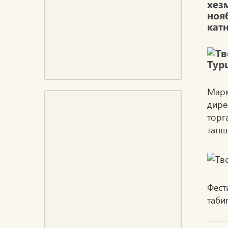
хез
ноя
кат
Марм
дире
торг
тап
Фест
таби