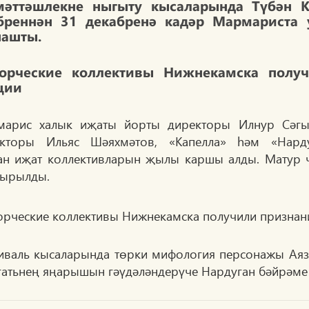
мәттәшлекне ныгыту кысаларында Түбән 
бреннән 31 декабренә кадәр Мармариста 
нашты.
арис халык иҗаты йорты директоры Илнур Сәгый
кторы Ильяс Шәяхмәтов, «Капелла» һәм «Нарду
ан иҗат коллективларын җылы каршы алды. Матур 
шырылды.
иваль кысаларында төрки мифология персонажы Аяз 
гатьнең яңарышын гәүдәләндерүче Нардуган бәйрәме 