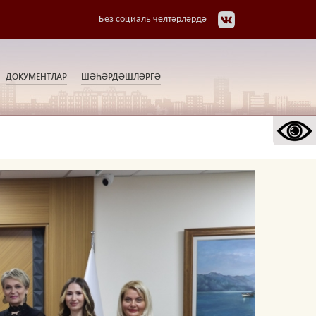
Без социаль челтәрләрдә
ДОКУМЕНТЛАР
ШӘҺӘРДӘШЛӘРГӘ