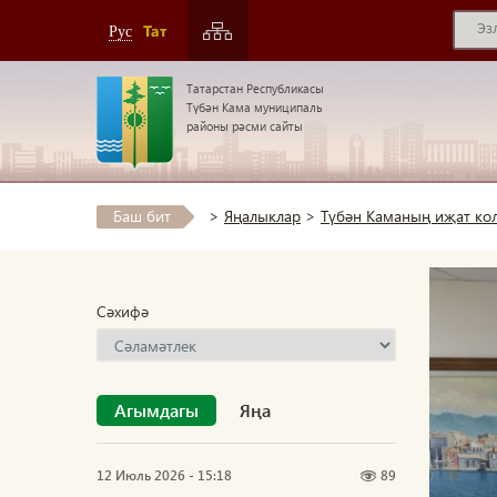
Тат
Рус
Татарстан Республикасы
Түбән Кама муниципаль
районы рәсми сайты
Баш бит
>
Яңалыклар
>
Түбән Каманың иҗат кол
Сәхифә
Агымдагы
Яңа
12 Июль 2026 - 15:18
89