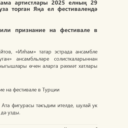
Кама артистлары 2025 елның 29
уза торган Яңа ел фестивалендә
тов, «Илһам» татар эстрада ансамбле
ган» ансамбльләре солисткаларыннан
чыгышлары өчен аларга рәхмәт хатлары
Ата фигурасы тәкъдим ителде, шулай ук
дә узды.