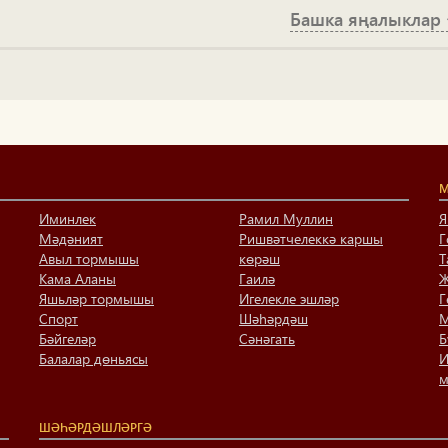
Башка яңалыклар
М
Иминлек
Рамил Муллин
Я
Мәдәният
Ришвәтчелеккә каршы
Г
Авыл тормышы
көрәш
Т
Кама Аланы
Гаилә
Җ
Яшьләр тормышы
Игелекле эшләр
Г
Спорт
Шәһәрдәш
М
Бәйгеләр
Сәнәгать
Б
Балалар дөньясы
И
м
ШӘҺӘРДӘШЛӘРГӘ