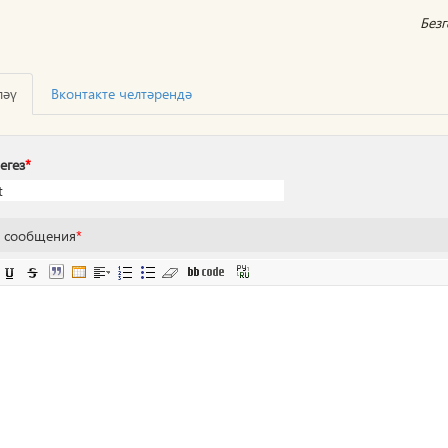
Без
ләү
Вконтакте челтәрендә
егез
*
т сообщения
*