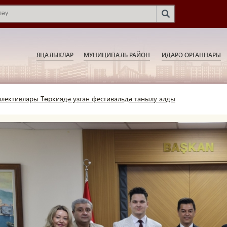
ЯҢАЛЫКЛАР
МУНИЦИПАЛЬ РАЙОН
ИДАРӘ ОРГАННАРЫ
лективлары Төркиядә узган фестивальдә танылу алды