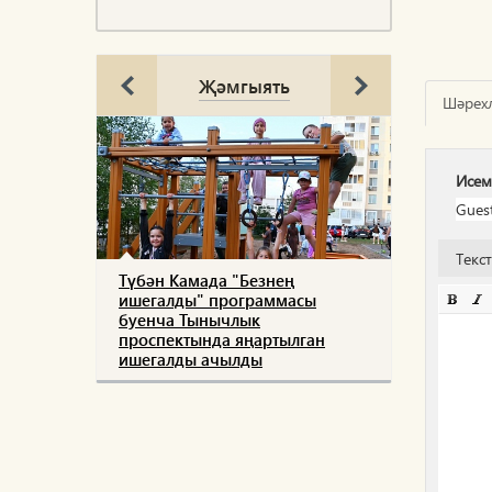
Җәмгыять
Шәрех
Исем
Текс
Түбән Камада "Безнең
ишегалды" программасы
буенча Тынычлык
проспектында яңартылган
ишегалды ачылды