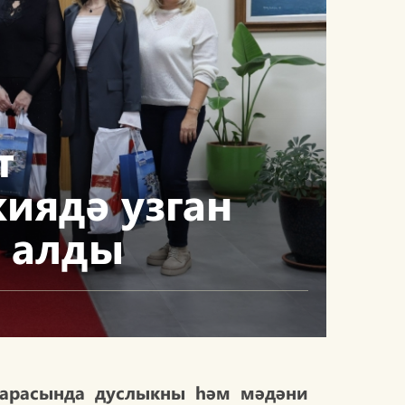
т
иядә узган
у алды
арасында дуслыкны һәм мәдәни