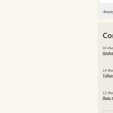
Со
16 Ию
Шәһәр
14 Ию
Түбә
12 Ию
Яшь 