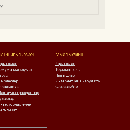
УНИЦИПАЛЬ РАЙОН
РАМИЛ МУЛЛИН
ңалыклар
Яңалыклар
омуми мәгълүмат
Тормыш юлы
арих
Чыгышлар
ирлекләр
Интернет аша кабул итү
еральдика
Фотоальбом
актаулы гражданнар
үләкләр
нвесторлар өчен
әгълүмат