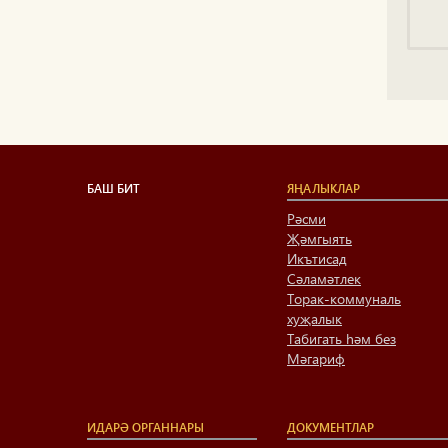
БАШ БИТ
ЯҢАЛЫКЛАР
Рәсми
Җәмгыять
Икътисад
Сәламәтлек
Торак-коммуналь
хуҗалык
Табигать һәм без
Мәгариф
ИДАРӘ ОРГАННАРЫ
ДОКУМЕНТЛАР