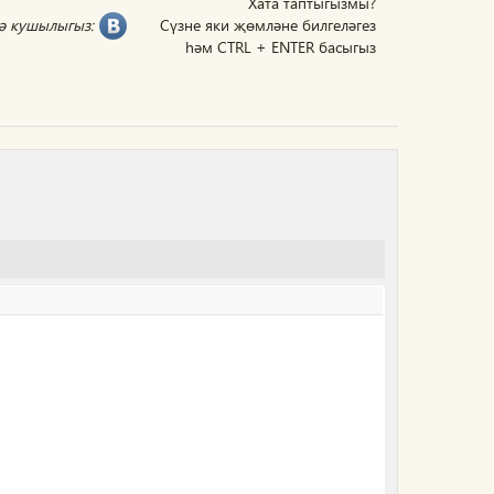
Хата таптыгызмы?
гә кушылыгыз:
Сүзне яки җөмләне билгеләгез
һәм CTRL + ENTER басыгыз