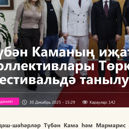
үбән Каманың иҗа
оллективлары Төрк
естивальдә таныл
дәният
30 Декабрь 2025 - 15:29
Караулар: 142
дәш-шәһәрләр Түбән Кама һәм Мармарис 