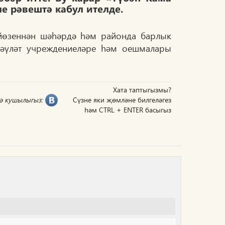
е рәвештә кабул ителде.
 йөзеннән шәһәрдә һәм районда барлык
Дәүләт учреждениеләре һәм оешмалары
Хата таптыгызмы?
гә кушылыгыз:
Сүзне яки җөмләне билгеләгез
һәм CTRL + ENTER басыгыз