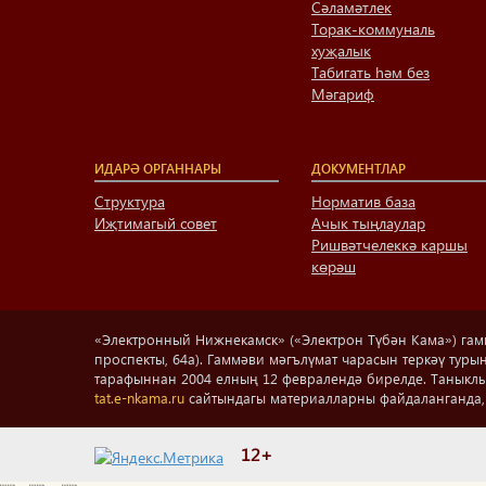
Сәламәтлек
Торак-коммуналь
хуҗалык
Табигать һәм без
Мәгариф
ИДАРӘ ОРГАННАРЫ
ДОКУМЕНТЛАР
Структура
Норматив база
Иҗтимагый совет
Ачык тыңлаулар
Ришвәтчелеккә каршы
көрәш
«Электронный Нижнекамск» («Электрон Түбән Кама») гаммә
проспекты, 64а). Гаммәви мәгълүмат чарасын теркәү ту
тарафыннан 2004 елның 12 февралендә бирелде. Таныкл
tat.e-nkama.ru
сайтындагы материалларны файдаланганда, 
12+