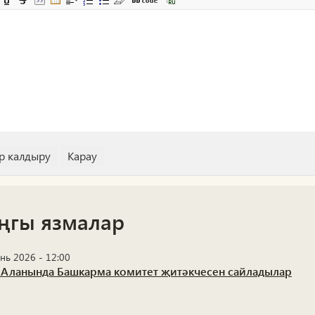
ңгы язмалар
нь 2026 - 12:00
 Аланында Башкарма комитет җитәкчесен сайладылар