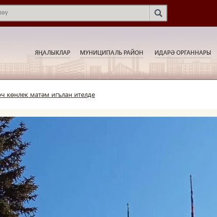
ЯҢАЛЫКЛАР
МУНИЦИПАЛЬ РАЙОН
ИДАРӘ ОРГАННАРЫ
ч көнлек матәм игълан ителде