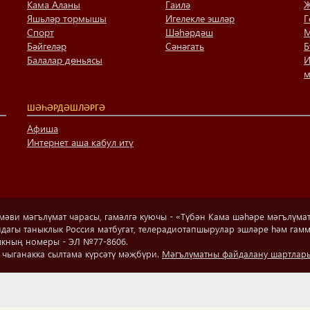
Кама Аланы
Гаилә
Җ
Яшьләр тормышы
Игелекле эшләр
Г
Спорт
Шәһәрдәш
М
Бәйгеләр
Сәнәгать
Б
Балалар дөньясы
И
м
ШӘҺӘРДӘШЛӘРГӘ
Афиша
Интернет аша кабул итү
ви мәгълүмат чарасы, гамәлгә куючы - «Түбән Кама шәһәре мәгълүмат ү
рындагы таныклык Россия матбугат, телерадиотапшырулар эшләре һәм г
ыкның номеры - ЭЛ №77-8606.
чыганакка сылтама күрсәтү мәҗбүри.
Мәгълүматны файдалану шартлар