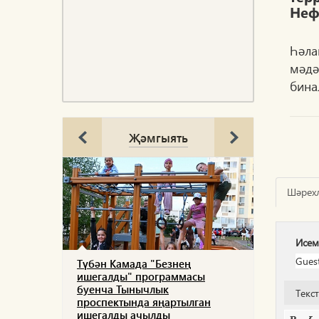
Неф
Һәла
мәдә
бина
Җәмгыять
Шәрех
Исем
Түбән Камада "Безнең
ишегалды" программасы
буенча Тынычлык
Текс
проспектында яңартылган
ишегалды ачылды