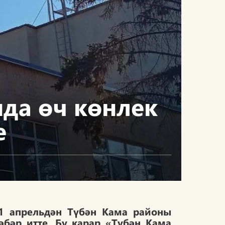
да өч көнлек
е
1 апрельдән Түбән Кама районы
әбәр итте. Бу карар «Түбән Кама