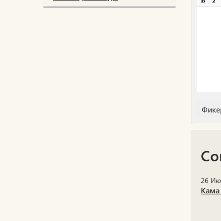
Со
26 Ию
Кама