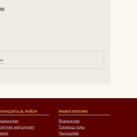
әр
УНИЦИПАЛЬ РАЙОН
РАМИЛ МУЛЛИН
ңалыклар
Яңалыклар
омуми мәгълүмат
Тормыш юлы
арих
Чыгышлар