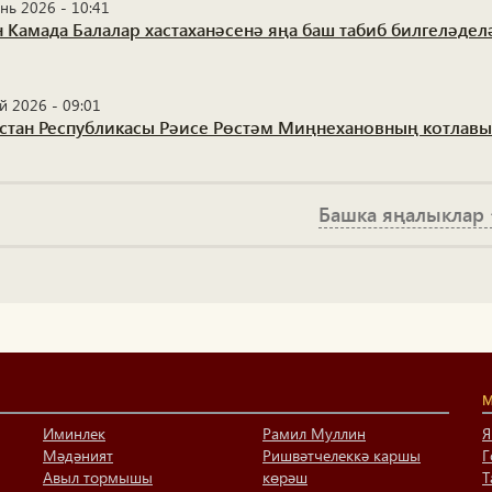
нь 2026 - 10:41
н Камада Балалар хастаханәсенә яңа баш табиб билгеләдел
й 2026 - 09:01
рстан Республикасы Рәисе Рөстәм Миңнехановның котлавы
Башка яңалыклар
М
Иминлек
Рамил Муллин
Я
Мәдәният
Ришвәтчелеккә каршы
Г
Авыл тормышы
көрәш
Т