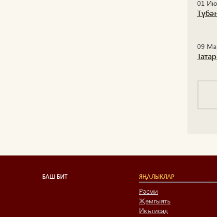
01 Ию
Түбә
09 Ма
Тата
БАШ БИТ
ЯҢАЛЫКЛАР
Рәсми
Җәмгыять
Икътисад