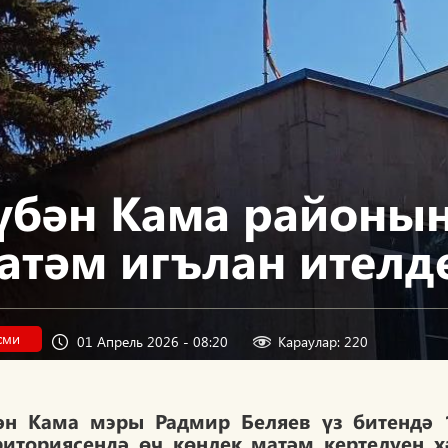
үбән Кама районын
атәм игълан ителд
сми
01 Апрель 2026 - 08:20
Караулар: 220
ән Кама мэры Радмир Беляев үз битендә 
риториясендә өч көнлек матәм кертелүен х