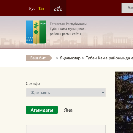
Тат
Рус
Татарстан Республикасы
Түбән Кама муниципаль
районы рәсми сайты
Баш бит
>
Яңалыклар
>
Түбән Кама районында ө
Сәхифә
Агымдагы
Яңа