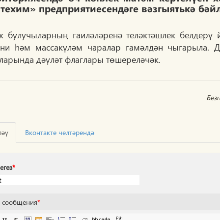
техим» предприятиесендәге вәзгыятькә бәйл
к булучыларның гаиләләренә теләктәшлек белдерү
ни һәм массакүләм чаралар гамәлдән чыгарыла. 
ларында дәүләт флаглары төшереләчәк.
Без
ләү
Вконтакте челтәрендә
егез
*
т сообщения
*