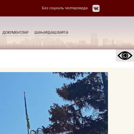
Без социаль челтәрләрдә
ДОКУМЕНТЛАР
ШӘҺӘРДӘШЛӘРГӘ