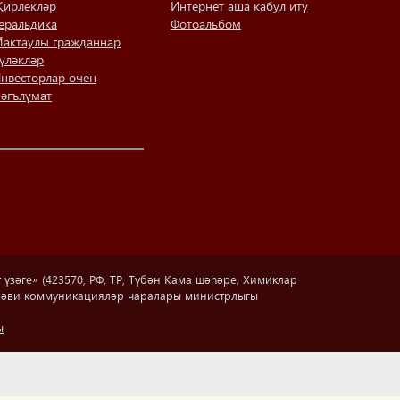
ирлекләр
Интернет аша кабул итү
еральдика
Фотоальбом
актаулы гражданнар
үләкләр
нвесторлар өчен
әгълүмат
зәге» (423570, РФ, ТР, Түбән Кама шәһәре, Химиклар
аммәви коммуникацияләр чаралары министрлыгы
ы