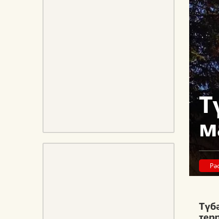
Т
м
Рә
Түб
тер