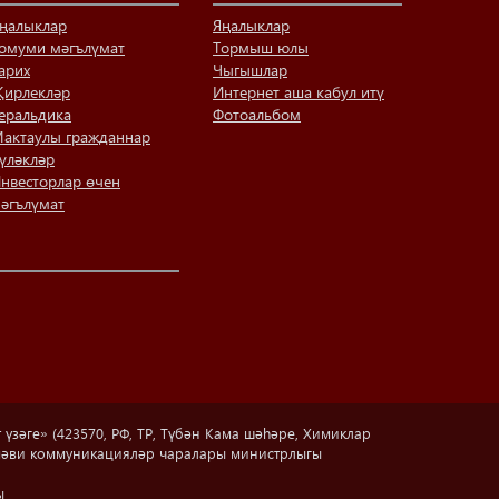
ңалыклар
Яңалыклар
омуми мәгълүмат
Тормыш юлы
арих
Чыгышлар
ирлекләр
Интернет аша кабул итү
еральдика
Фотоальбом
актаулы гражданнар
үләкләр
нвесторлар өчен
әгълүмат
зәге» (423570, РФ, ТР, Түбән Кама шәһәре, Химиклар
аммәви коммуникацияләр чаралары министрлыгы
ы