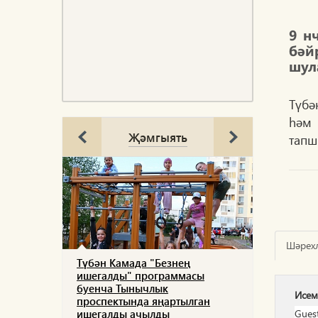
9 н
бәй
шул
Түбә
һәм 
Җәмгыять
тапш
Шәрех
Түбән Камада "Безнең
ишегалды" программасы
буенча Тынычлык
Исем
проспектында яңартылган
ишегалды ачылды