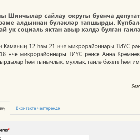
чы Шинчылар сайлау округы буенча депутат
рәме алдыннан бүләкләр тапшырды. Күпбала
ай ук социаль яктан авыр хәлдә булган гаил
н Каманың 12 һәм 21 нче микрорайоннары ТИҮС рәи
18 нче микрорайоннары ТИҮС рәисе Анна Кремнева
ырдылар һәм тынычлык, муллык, гаилә бәхете һәм ими
Без
ләү
Вконтакте челтәрендә
егез
*