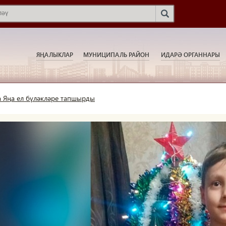
ЯҢАЛЫКЛАР
МУНИЦИПАЛЬ РАЙОН
ИДАРӘ ОРГАННАРЫ
а Яңа ел бүләкләре тапшырды