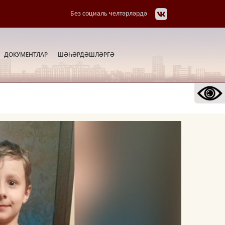
Без социаль челтәрләрдә
ДОКУМЕНТЛАР
ШӘҺӘРДӘШЛӘРГӘ