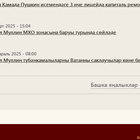
н Камада Пушкин исемендәге 3 нче лицейда капиталь ремон
рт 2025 - 15:04
л Муллин МХО зонасына баруы турында сөйләде
враль 2025 - 08:00
л Муллин түбәнкамалыларны Ватанны саклаучылар көне б
Башка яңалыклар
М