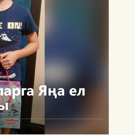
арга Яңа ел
ды