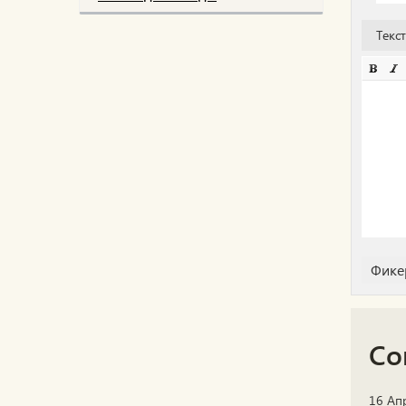
Текс
Со
16 Ап