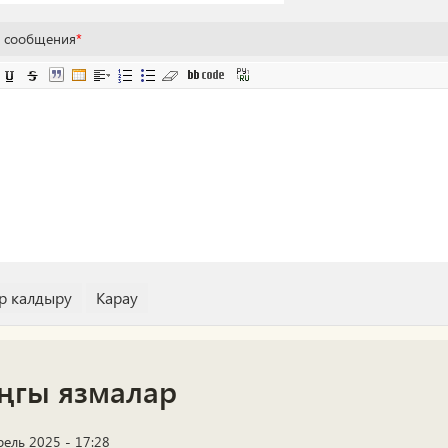
т сообщения
*
ңгы язмалар
рель 2025 - 17:28