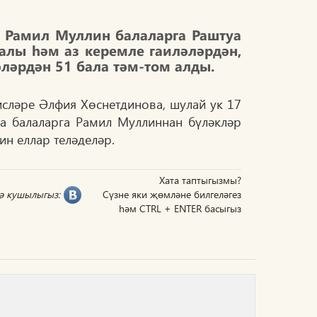
 Рамил Муллин балаларга Раштуа
лы һәм аз керемле гаиләләрдән,
әләрдән 51 бала тәм-том алды.
сләре Әлфия Хөснетдинова, шулай ук 17
 балаларга Рамил Муллиннан бүләкләр
н еллар теләделәр.
Хата таптыгызмы?
гә кушылыгыз:
Сүзне яки җөмләне билгеләгез
һәм CTRL + ENTER басыгыз