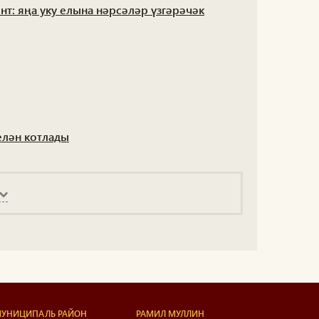
т: яңа уку елына нәрсәләр үзгәрәчәк
елән котлады
УНИЦИПАЛЬ РАЙОН
РАМИЛ МУЛЛИН