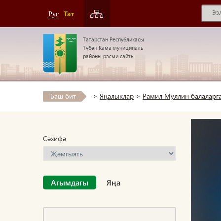
Тат
Рус
Татарстан Республикасы
Түбән Кама муниципаль
районы рәсми сайты
Баш бит
>
Яңалыклар
>
Рамил Муллин балаларг
Сәхифә
Агымдагы
Яңа