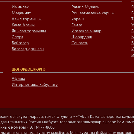
Иминлек
Рамил Муллин
Я
Мәдәният
Ришвәтчелеккә каршы
Г
Авыл тормышы
көрәш
Т
Кама Аланы
Гаилә
Җ
Яшьләр тормышы
Игелекле эшләр
Г
Спорт
Шәһәрдәш
М
Бәйгеләр
Сәнәгать
Б
Балалар дөньясы
И
м
ШӘҺӘРДӘШЛӘРГӘ
Афиша
Интернет аша кабул итү
ви мәгълүмат чарасы, гамәлгә куючы - «Түбән Кама шәһәре мәгълүмат ү
рындагы таныклык Россия матбугат, телерадиотапшырулар эшләре һәм г
ыкның номеры - ЭЛ №77-8606.
чыганакка сылтама күрсәтү мәҗбүри.
Мәгълүматны файдалану шартлар