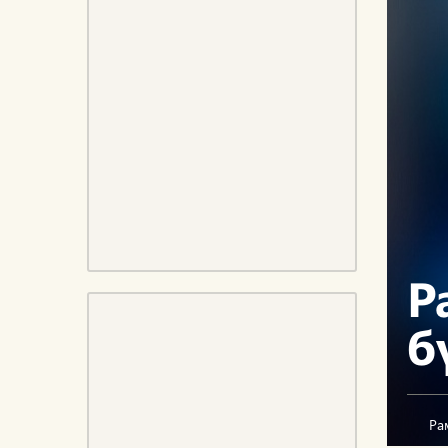
Р
б
Ра