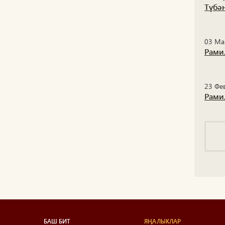
Түбә
03 Ма
Рами
23 Фе
Рами
БАШ БИТ
ЯҢАЛЫКЛАР