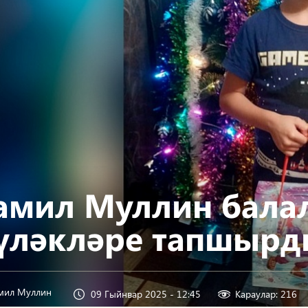
амил Муллин балал
үләкләре тапшыр
мил Муллин
09 Гыйнвар 2025 - 12:45
Караулар: 216