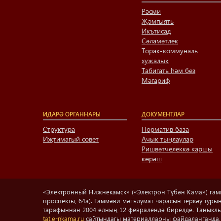
Рәсми
Җәмгыять
Икътисад
Сәламәтлек
Торак-коммуналь
хуҗалык
Табигать һәм без
Мәгариф
ИДАРӘ ОРГАННАРЫ
ДОКУМЕНТЛАР
Структура
Норматив база
Иҗтимагый совет
Ачык тыңлаулар
Ришвәтчелеккә каршы
көрәш
«Электронный Нижнекамск» («Электрон Түбән Кама») гаммә
проспекты, 64а). Гаммәви мәгълүмат чарасын теркәү ту
тарафыннан 2004 елның 12 февралендә бирелде. Таныкл
tat.e-nkama.ru
сайтындагы материалларны файдаланганда, 