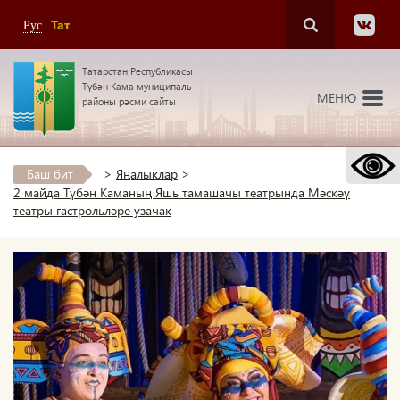
Тат
Рус
Татарстан Республикасы
Түбән Кама муниципаль
МЕНЮ
районы рәсми сайты
Баш бит
>
Яңалыклар
>
2 майда Түбән Каманың Яшь тамашачы театрында Мәскәү
театры гастрольләре узачак