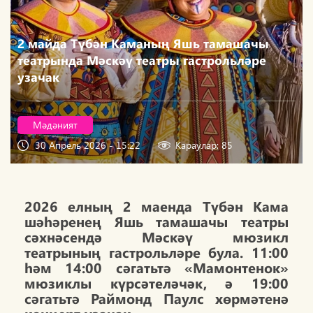
2 майда Түбән Каманың Яшь тамашачы
театрында Мәскәү театры гастрольләре
узачак
Мәдәният
30 Апрель 2026 - 15:22
Караулар: 85
2026 елның 2 маенда Түбән Кама
шәһәренең Яшь тамашачы театры
сәхнәсендә Мәскәү мюзикл
театрының гастрольләре була. 11:00
һәм 14:00 сәгатьтә «Мамонтенок»
мюзиклы күрсәтеләчәк, ә 19:00
сәгатьтә Раймонд Паулс хөрмәтенә