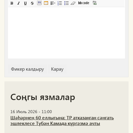
Соңгы язмалар
16 Июль 2026 - 11:00
Шәһәрнең 60 еллыгына: ТР атказанган сәнгать
эшлеклесе Түбән Камада күргәзмә ачты