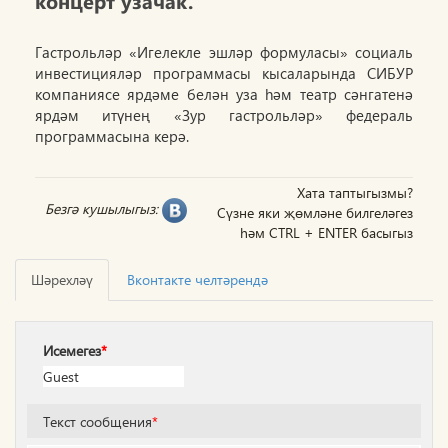
концерт узачак.
Гастрольләр «Игелекле эшләр формуласы» социаль
инвестицияләр программасы кысаларында СИБУР
компаниясе ярдәме белән уза һәм театр сәнгатенә
ярдәм итүнең «Зур гастрольләр» федераль
программасына керә.
Хата таптыгызмы?
Безгә кушылыгыз:
Сүзне яки җөмләне билгеләгез
һәм CTRL + ENTER басыгыз
Шәрехләү
Вконтакте челтәрендә
Исемегез
*
Текст сообщения
*