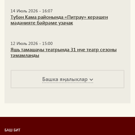
14 Июль 2026 - 16:07
Түбән Кама районында «Питрау» керәшен
мәдәнияте бәйрәме узачак
12 Июль 2026 - 15:00
Яшь тамашачы театрында 31 нче театр сезоны
тәмамланды
Башка яңалыклар
БАШ БИТ