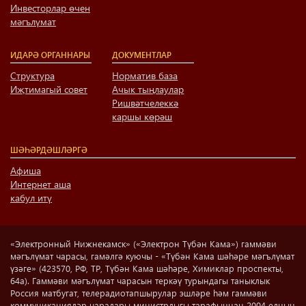
Инвесторлар өчен
мәгълүмат
ИДАРӘ ОРГАННАРЫ
ДОКУМЕНТЛАР
Структура
Норматив база
Иҗтимагый совет
Ачык тыңлаулар
Ришвәтчелеккә
каршы көрәш
ШӘҺӘРДӘШЛӘРГӘ
Афиша
Интернет аша
кабул итү
«Электронный Нижнекамск» («Электрон Түбән Кама») гаммәви
мәгълүмат чарасы, гамәлгә куючы - «Түбән Кама шәһәре мәгълүмат
үзәге» (423570, РФ, ТР, Түбән Кама шәһәре, Химиклар проспекты,
64а). Гаммәви мәгълүмат чарасын теркәү турындагы таныклык
Россия матбугат, телерадиотапшырулар эшләре һәм гаммәви
коммуникацияләр чаралары министрлыгы тарафыннан 2004 елның