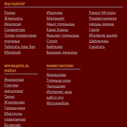
ЯҢАЛЫКЛАР
Рәсми
Иминлек
Рамил Муллин
Җәмгыять
Мәдәният
Ришвәтчелеккә
Икътисад
Авыл тормышы
каршы көрәш
Сәламәтлек
Кама Аланы
Гаилә
Торак-коммуналь
Яшьләр тормышы
Игелекле эшләр
хуҗалык
Спорт
Шәһәрдәш
Табигать һәм без
Бәйгеләр
Сәнәгать
Мәгариф
Балалар дөньясы
МУНИЦИПАЛЬ
РАМИЛ МУЛЛИН
РАЙОН
Яңалыклар
Яңалыклар
Тормыш юлы
Гомуми
Чыгышлар
мәгълүмат
Интернет аша
Тарих
кабул итү
Җирлекләр
Фотоальбом
Геральдика
Мактаулы
гражданнар
Бүләкләр