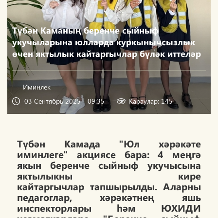
Түбән Каманың беренче сыйныф
укучыларына юлларда куркынычсызлык
өчен яктылык кайтаргычлар бүләк иттеләр
Иминлек
03 Сентябрь 2025 - 09:35
Караулар: 145
Түбән Камада "Юл хәрәкәте
иминлеге" акциясе бара: 4 меңгә
якын беренче сыйныф укучысына
яктылыкны кире
кайтаргычлар тапшырылды. Аларны
педагоглар, хәрәкәтнең яшь
инспекторлары һәм ЮХИДИ