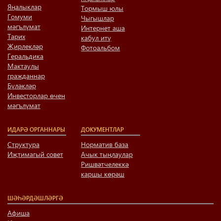
Яңалыклар
Тормыш юлы
Гомуми
Чыгышлар
мәгълүмат
Интернет аша
Тарих
кабул итү
Җирлекләр
Фотоальбом
Геральдика
Мактаулы
гражданнар
Бүләкләр
Инвесторлар өчен
мәгълүмат
ИДАРӘ ОРГАННАРЫ
ДОКУМЕНТЛАР
Структура
Норматив база
Иҗтимагый совет
Ачык тыңлаулар
Ришвәтчелеккә
каршы көрәш
ШӘҺӘРДӘШЛӘРГӘ
Афиша