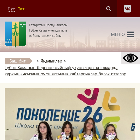
Тат
Рус
Татарстан Республикасы
Түбән Кама муниципаль
МЕНЮ
районы рәсми сайты
Баш бит
>
Яңалыклар
>
Түбән Каманың беренче сыйныф укучыларына юлларда
куркынычсызлык өчен яктылык кайтаргычлар бүләк иттеләр