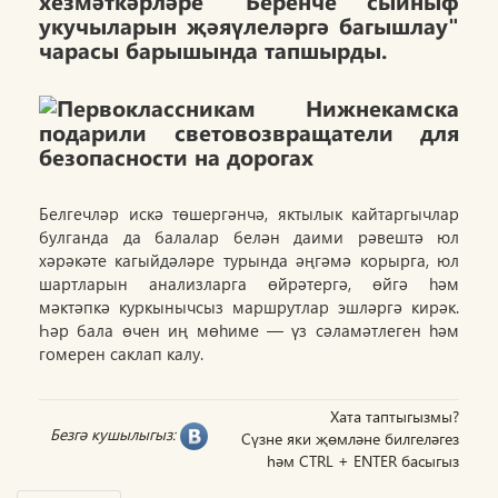
хезмәткәрләре "Беренче сыйныф
укучыларын җәяүлеләргә багышлау"
чарасы барышында тапшырды.
Белгечләр искә төшергәнчә, яктылык кайтаргычлар
булганда да балалар белән даими рәвештә юл
хәрәкәте кагыйдәләре турында әңгәмә корырга, юл
шартларын анализларга өйрәтергә, өйгә һәм
мәктәпкә куркынычсыз маршрутлар эшләргә кирәк.
Һәр бала өчен иң мөһиме — үз сәламәтлеген һәм
гомерен саклап калу.
Хата таптыгызмы?
Безгә кушылыгыз:
Сүзне яки җөмләне билгеләгез
һәм CTRL + ENTER басыгыз