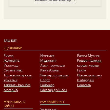
БАШ БИТ
ЯҢАЛЫКЛАР
Рәсми
Иминлек
Рамил Муллин
Җәмгыять
Мәдәният
Ришвәтчелеккә
Икътисад
Авыл тормышы
каршы көрәш
Сәламәтлек
Кама Аланы
Гаилә
Торак-коммуналь
Яшьләр тормышы
Игелекле эшләр
хуҗалык
Спорт
Шәһәрдәш
Табигать һәм без
Бәйгеләр
Сәнәгать
Мәгариф
Балалар дөньясы
МУНИЦИПАЛЬ
РАМИЛ МУЛЛИН
РАЙОН
Яңалыклар