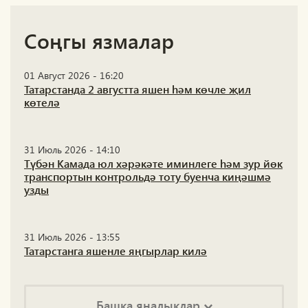
Соңгы язмалар
01 Август 2026 - 16:20
Татарстанда 2 августта яшен һәм көчле җил
көтелә
31 Июль 2026 - 14:10
Түбән Камада юл хәрәкәте иминлеге һәм зур йөк
транспортын контрольдә тоту буенча киңәшмә
узды
31 Июль 2026 - 13:55
Татарстанга яшенле яңгырлар килә
Башка яңалыклар