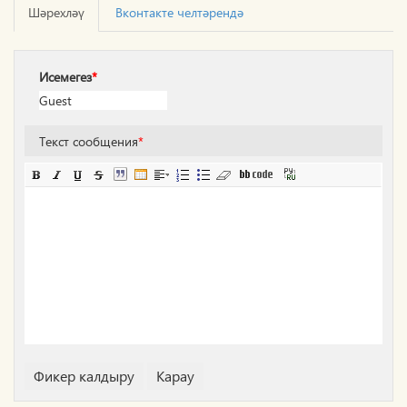
Шәрехләү
Вконтакте челтәрендә
Исемегез
*
Текст сообщения
*