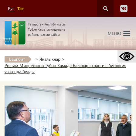
Тат
Рус
Татарстан Республикасы
Түбән Кама муниципаль
МЕНЮ
районы рәсми сайты
Баш бит
>
Яңалыклар
>
Рөстәм Миңнеханов Түбән Камада Балалар экология-биология
үзәгендә булды