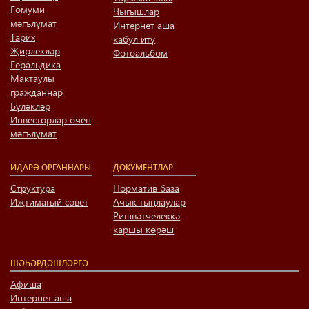
Гомуми
Чыгышлар
мәгълүмат
Интернет аша
Тарих
кабул итү
Җирлекләр
Фотоальбом
Геральдика
Мактаулы
гражданнар
Бүләкләр
Инвесторлар өчен
мәгълүмат
ИДАРӘ ОРГАННАРЫ
ДОКУМЕНТЛАР
Структура
Норматив база
Иҗтимагый совет
Ачык тыңлаулар
Ришвәтчелеккә
каршы көрәш
ШӘҺӘРДӘШЛӘРГӘ
Афиша
Интернет аша