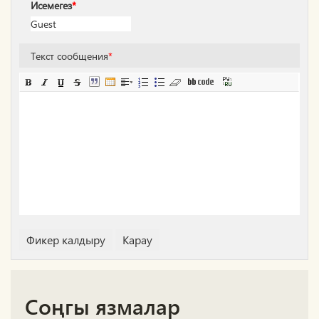
Исемегез
*
Текст сообщения
*
Соңгы язмалар