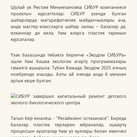
Шулай ук Рөстәм Миңнехановка СИБУР компаниясе
проектын күрсәттеләр: СИБУР үзендә булган
шәһәрләрдә мәгърифәтчелек мәйданчыклары ача,
анда мастер-классларга шәһәр халкы – балалар да,
өлкәннәр дә килә, һәм аларга пластик тарихын
күрсәтәләр.
Үзәк базасында төбәктә беренче «Экодом СИБУРа»
эшли һәм башка экологик агарту программалары
гамәлгә ашырыла. Түбән Камада Экодом 2025 елның
ноябрендә ачылды. Алты ай эчендә анда 6 меңнән
артык кеше булган.
Тагын бер юнәлеш - "Ресайклинг остаханәсе". Биредә
балалар пластик төрләрен өйрәнәләр, эшкәртү
процессын күзәтәләр һәм үз куллары белән икенчел