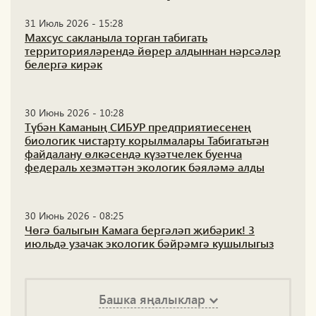
31 Июль 2026 - 15:28
Махсус сакланыла торган табигать
территорияләрендә йөрер алдыннан нәрсәләр
белергә кирәк
30 Июнь 2026 - 10:28
Түбән Каманың СИБУР предприятиесенең
биологик чистарту корылмалары Табигатьтән
файдалану өлкәсендә күзәтчелек буенча
федераль хезмәттән экологик бәяләмә алды
30 Июнь 2026 - 08:25
Чөгә балыгын Камага бергәләп җибәрик! 3
июльдә узачак экологик бәйрәмгә кушылыгыз
Башка яңалыклар