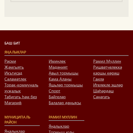
БАШ БИТ
ЯҢАЛЫКЛАР
Рәсми
Иминлек
Рамил Муллин
Җәмгыять
Мәдәният
Ришвәтчелеккә
Икътисад
Авыл тормышы
каршы көрәш
Сәламәтлек
Кама Аланы
Гаилә
Торак-коммуналь
Яшьләр тормышы
Игелекле эшләр
хуҗалык
Спорт
Шәһәрдәш
Табигать һәм без
Бәйгеләр
Сәнәгать
Мәгариф
Балалар дөньясы
МУНИЦИПАЛЬ
РАМИЛ МУЛЛИН
РАЙОН
Яңалыклар
Яңалыклар
Тормыш юлы