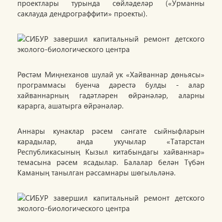
проектлары турында сөйләделәр («Урманны
саклауда дендрограффити» проекты).
Рөстәм Миңнеханов шулай ук «Хайваннар дөньясы»
программасы буенча дәрестә булды - алар
хайваннарның гадәтләрен өйрәнәләр, аларны
карарга, ашатырга өйрәнәләр.
Аннары кунаклар рәсем сәнгате сыйныфларын
карадылар, анда укучылар «Татарстан
Республикасының Кызыл китабындагы хайваннар»
темасына рәсем ясадылар. Балалар белән Түбән
Каманың танылган рәссамнары шөгыльләнә.