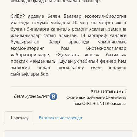
чималдан файдалы эшләнмәләр ясыйлар.
СИБУР ярдәме белән Балалар экология-биология
үзәгендә гомуми мәйданы 10 мең кв. метрга якын
булган биналарга капиталь ремонт ясалган, заманча
җайланмалар сатып алынган, 14 мәгариф киңлеге
булдырылган. Алар арасында урманчылык,
экомониторинг һәм биотехнологияләр
лабораторияләре, «Җәмәгать яшелчә бакчасы»
практик мәйданчыгы, шулай ук табигый фәннәр һәм
экология белән шөгыльләнү өчен юнәлеш
сыйныфлары бар.
Хата таптыгызмы?
Безгә кушылыгыз:
Сүзне яки җөмләне билгеләгез
һәм CTRL + ENTER басыгыз
Шәрехләү
Вконтакте челтәрендә