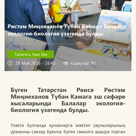
Рөстәм Миңнеханов Түбән Камада Балалар
экология-биология үзәгендә булды
Табигать һәм без
29 Май 2026 - 16:42
Караулар: 93
Бүген Татарстан Рәисе Рөстәм
Миңнеханов Түбән Камага эш сәфәре
кысаларында Балалар экология-
биология үзәгендә булды.
Үзәктә булганда кунакларга мәктәп укучыларының
урманны саклау буенча бүген гамәлгә ашыра торган