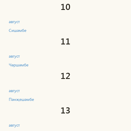
10
август
Сишәмбе
11
август
Чәршәмбе
12
август
Пәнҗешәмбе
13
август