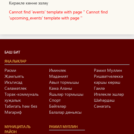
Кирәкле көнне эзләү
Cannot find 'events' template with page ''
Cannot find
'upcoming_events' template with page ''
БАШ БИТ
ЯҢАЛЫКЛАР
Рәсми
Иминлек
Рамил Муллин
Җәмгыять
Мәдәният
Ришвәтчелеккә
Икътисад
Авыл тормышы
каршы көрәш
Сәламәтлек
Кама Аланы
Гаилә
Торак-коммуналь
Яшьләр тормышы
Игелекле эшләр
хуҗалык
Спорт
Шәһәрдәш
Табигать һәм без
Бәйгеләр
Сәнәгать
Мәгариф
Балалар дөньясы
МУНИЦИПАЛЬ
РАМИЛ МУЛЛИН
РАЙОН