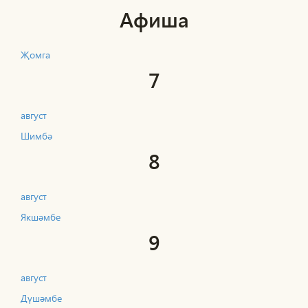
Афиша
Җомга
7
август
Шимбә
8
август
Якшәмбе
9
август
Дүшәмбе