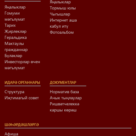
Яңалыклар
Яңалыклар
Тормыш юлы
Гомуми
Чыгышлар
мәгълүмат
Интернет аша
Тарих
кабул итү
Җирлекләр
Фотоальбом
Геральдика
Мактаулы
гражданнар
Бүләкләр
Инвесторлар өчен
мәгълүмат
ИДАРӘ ОРГАННАРЫ
ДОКУМЕНТЛАР
Структура
Норматив база
Иҗтимагый совет
Ачык тыңлаулар
Ришвәтчелеккә
каршы көрәш
ШӘҺӘРДӘШЛӘРГӘ
Афиша