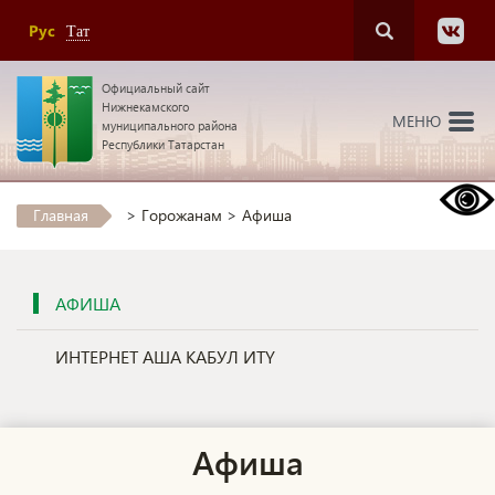
Рус
Тат
Официальный сайт
Нижнекамского
МЕНЮ
муниципального района
Республики Татарстан
Главная
>
Горожанам
>
Афиша
АФИША
ИНТЕРНЕТ АША КАБУЛ ИТҮ
Афиша