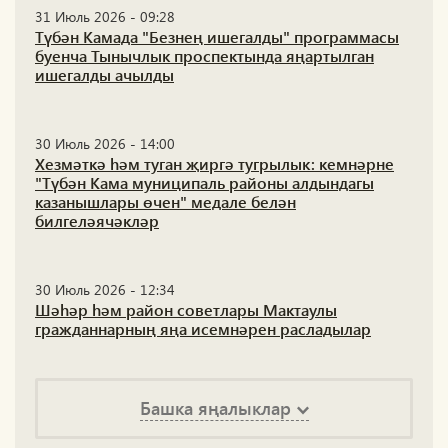
31 Июль 2026 - 09:28
Түбән Камада "Безнең ишегалды" программасы
буенча Тынычлык проспектында яңартылган
ишегалды ачылды
30 Июль 2026 - 14:00
Хезмәткә һәм туган җиргә тугрылык: кемнәрне
"Түбән Кама муниципаль районы алдындагы
казанышлары өчен" медале белән
билгеләячәкләр
30 Июль 2026 - 12:34
Шәһәр һәм район советлары Мактаулы
гражданнарның яңа исемнәрен расладылар
Башка яңалыклар