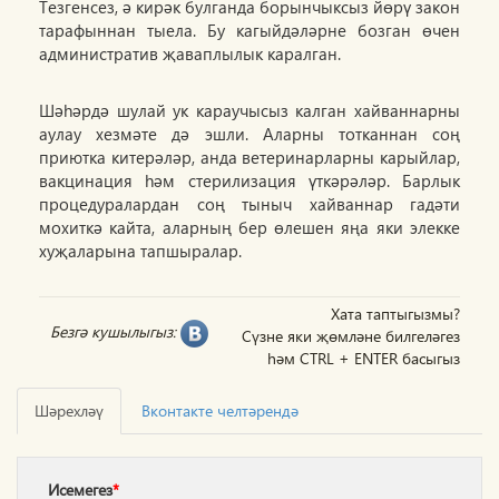
Тезгенсез, ә кирәк булганда борынчыксыз йөрү закон
тарафыннан тыела. Бу кагыйдәләрне бозган өчен
административ җаваплылык каралган.
Шәһәрдә шулай ук караучысыз калган хайваннарны
аулау хезмәте дә эшли. Аларны тотканнан соң
приютка китерәләр, анда ветеринарларны карыйлар,
вакцинация һәм стерилизация үткәрәләр. Барлык
процедуралардан соң тыныч хайваннар гадәти
мохиткә кайта, аларның бер өлешен яңа яки элекке
хуҗаларына тапшыралар.
Хата таптыгызмы?
Безгә кушылыгыз:
Сүзне яки җөмләне билгеләгез
һәм CTRL + ENTER басыгыз
Шәрехләү
Вконтакте челтәрендә
Исемегез
*