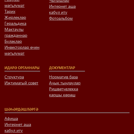
Чыгышлар
мәгълүмат
Интернет аша
Тарих
кабул итү
Җирлекләр
Фотоальбом
Геральдика
Мактаулы
гражданнар
Бүләкләр
Инвесторлар өчен
мәгълүмат
ИДАРӘ ОРГАННАРЫ
ДОКУМЕНТЛАР
Структура
Норматив база
Иҗтимагый совет
Ачык тыңлаулар
Ришвәтчелеккә
каршы көрәш
ШӘҺӘРДӘШЛӘРГӘ
Афиша
Интернет аша
кабул итү