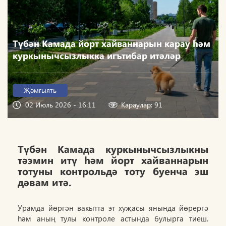
Түбән Камада йорт хайваннарын карау һәм
куркынычсызлыкка игътибар итәләр
Җәмгыять
02 Июль 2026 - 16:11
Караулар: 91
Түбән Камада куркынычсызлыкны
тәэмин итү һәм йорт хайваннарын
тотуны контрольдә тоту буенча эш
дәвам итә.
Урамда йөргән вакытта эт хуҗасы янында йөрергә
һәм аның тулы контроле астында булырга тиеш.