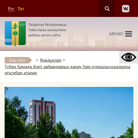
Тат
Рус
Татарстан Республикасы
Түбән Кама муниципаль
МЕНЮ
районы рәсми сайты
Баш бит
>
Яңалыклар
>
Түбән Камада йорт хайваннарын карау һәм куркынычсызлыкка
игътибар итәләр