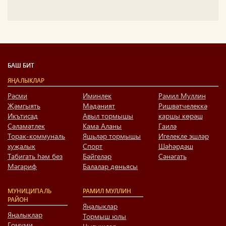
БАШ БИТ
ЯҢАЛЫКЛАР
Рәсми
Иминлек
Рамил Муллин
Җәмгыять
Мәдәният
Ришвәтчелеккә
Икътисад
Авыл тормышы
каршы көрәш
Сәламәтлек
Кама Аланы
Гаилә
Торак-коммуналь
Яшьләр тормышы
Игелекле эшләр
хуҗалык
Спорт
Шәһәрдәш
Табигать һәм без
Бәйгеләр
Сәнәгать
Мәгариф
Балалар дөньясы
МУНИЦИПАЛЬ
РАМИЛ МУЛЛИН
РАЙОН
Яңалыклар
Яңалыклар
Тормыш юлы
Гомуми