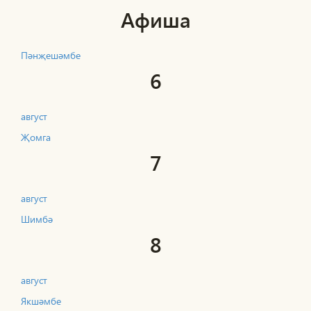
Афиша
Пәнҗешәмбе
6
август
Җомга
7
август
Шимбә
8
август
Якшәмбе