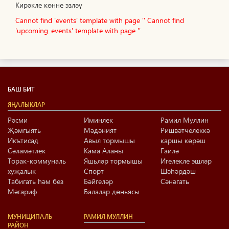
Кирәкле көнне эзләү
Cannot find 'events' template with page ''
Cannot find
'upcoming_events' template with page ''
БАШ БИТ
ЯҢАЛЫКЛАР
Рәсми
Иминлек
Рамил Муллин
Җәмгыять
Мәдәният
Ришвәтчелеккә
Икътисад
Авыл тормышы
каршы көрәш
Сәламәтлек
Кама Аланы
Гаилә
Торак-коммуналь
Яшьләр тормышы
Игелекле эшләр
хуҗалык
Спорт
Шәһәрдәш
Табигать һәм без
Бәйгеләр
Сәнәгать
Мәгариф
Балалар дөньясы
МУНИЦИПАЛЬ
РАМИЛ МУЛЛИН
РАЙОН