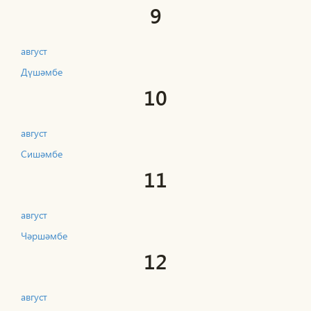
9
август
Дүшәмбе
10
август
Сишәмбе
11
август
Чәршәмбе
12
август