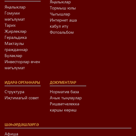
Яңалыклар
Яңалыклар
Тормыш юлы
Гомуми
Чыгышлар
мәгълүмат
Интернет аша
Тарих
кабул итү
Җирлекләр
Фотоальбом
Геральдика
Мактаулы
гражданнар
Бүләкләр
Инвесторлар өчен
мәгълүмат
ИДАРӘ ОРГАННАРЫ
ДОКУМЕНТЛАР
Структура
Норматив база
Иҗтимагый совет
Ачык тыңлаулар
Ришвәтчелеккә
каршы көрәш
ШӘҺӘРДӘШЛӘРГӘ
Афиша