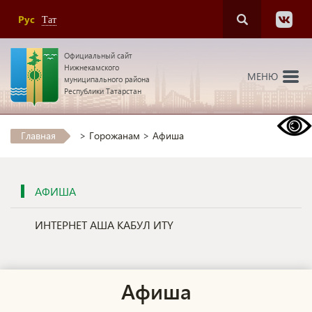
Рус
Тат
Официальный сайт
Нижнекамского
МЕНЮ
муниципального района
Республики Татарстан
Главная
>
Горожанам
>
Афиша
АФИША
ИНТЕРНЕТ АША КАБУЛ ИТҮ
Афиша