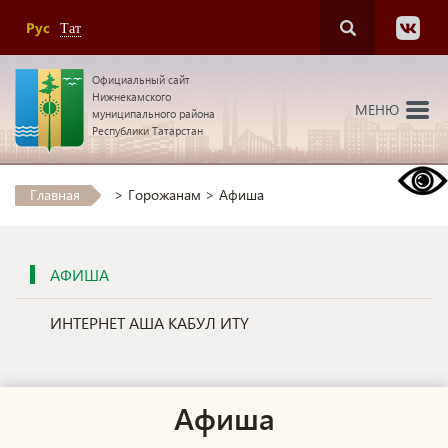
Рус
Тат
Официальный сайт
Нижнекамского
МЕНЮ
муниципального района
Республики Татарстан
Главная
>
Горожанам
>
Афиша
АФИША
ИНТЕРНЕТ АША КАБУЛ ИТҮ
Афиша