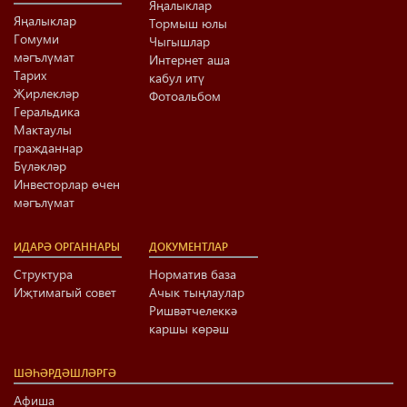
Яңалыклар
Яңалыклар
Тормыш юлы
Гомуми
Чыгышлар
мәгълүмат
Интернет аша
Тарих
кабул итү
Җирлекләр
Фотоальбом
Геральдика
Мактаулы
гражданнар
Бүләкләр
Инвесторлар өчен
мәгълүмат
ИДАРӘ ОРГАННАРЫ
ДОКУМЕНТЛАР
Структура
Норматив база
Иҗтимагый совет
Ачык тыңлаулар
Ришвәтчелеккә
каршы көрәш
ШӘҺӘРДӘШЛӘРГӘ
Афиша