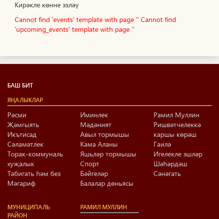
Кирәкле көнне эзләү
Cannot find 'events' template with page ''
Cannot find
'upcoming_events' template with page ''
БАШ БИТ
ЯҢАЛЫКЛАР
Рәсми
Иминлек
Рамил Муллин
Җәмгыять
Мәдәният
Ришвәтчелеккә
Икътисад
Авыл тормышы
каршы көрәш
Сәламәтлек
Кама Аланы
Гаилә
Торак-коммуналь
Яшьләр тормышы
Игелекле эшләр
хуҗалык
Спорт
Шәһәрдәш
Табигать һәм без
Бәйгеләр
Сәнәгать
Мәгариф
Балалар дөньясы
МУНИЦИПАЛЬ
РАМИЛ МУЛЛИН
РАЙОН