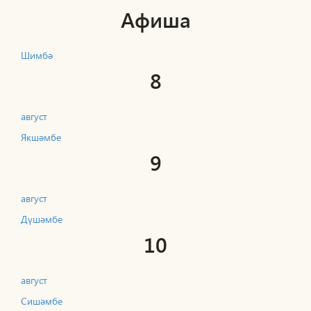
Афиша
Шимбә
8
август
Якшәмбе
9
август
Дүшәмбе
10
август
Сишәмбе