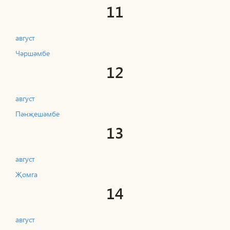
11
август
Чәршәмбе
12
август
Пәнҗешәмбе
13
август
Җомга
14
август